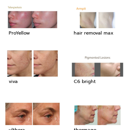
ProYellow
hair removal max
viva
C6 bright
ulthera
thermage