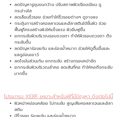
ลดปัญหารูขุมขนกว้าง ปรับสภาพผิวเรียบเนียน ดู
กระจ่างใส
ลดเลือนริ้วรอย ช่วยทำให้ริ้วรอยต่างๆ ดูจางลง
กระตุ้นการสร้างคอลลาเจนและอีลาสตินใต้ชั้นผิว ช่วย
ฟื้นฟูโครงสร้างผิวให้แข็งแรง ผิวอิ่มฟูขึ้น
ยกกระชับผิวบริเวณรอบดวงตา ทำให้ผิวรอบดวงตา ตึง
กระชับขึ้น
ลดปัญหาร่องแก้ม และร่องน้ำหมาก ช่วยให้ดูตื้นขึ้นและ
แลดูอ่อนเยาว์
ลดไขมันส่วนเกิน ยกกระชับ สร้างกรอบหน้าชัด
ยกกระชับผิวบริเวณลำคอ ลดเส้นที่คอ ทำให้คอตึงกระชับ
มากขึ้น
โปรแกรม XERF เหมาะสำหรับผู้ที่มีปัญหา ดังต่อไปนี้
ผิวหน้าหย่อนคล้อย ไม่กระชับ สูญเสียคอลลาเจนและอิลา
สติน
มีริ้วรอย ร่องแก้ม และร่องน้ำหมาก