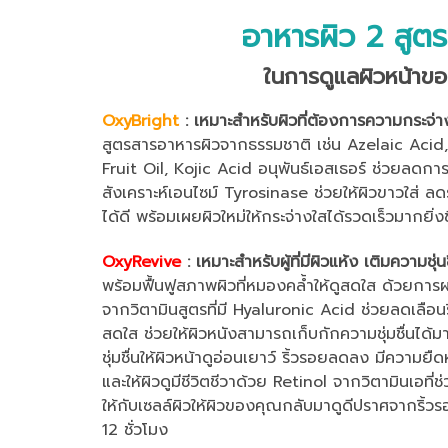
อาหารผิว 2 สูต
ในการดูแลผิวหน้าข
OxyBright
: เหมาะสำหรับผิวที่ต้องการความกระจ่า
สูตร
สารอาหารผิวจากธรรมชาติ เช่น Azelaic Acid
Fruit Oil, Kojic Acid อนุพันธ์เอสเธอร์ ช่วยลดการส
สังเคราะห์เอนไซม์ Tyrosinase ช่วยให้ผิวขาวใส่
ได้ดี พร้อมเผยผิวใหม่ให้กระจ่างใสได้รวดเร็วมากยิ่งข
OxyRevive
: เหมาะสำหรับผู้ที่มีผิวแห้ง เติมความชุ่น
พร้อมฟื้นฟูสภาพผิวที่หมองคล้ำให้ดูสดใส ด้วยการผ
จากวิตามินสูตรที่มี Hyaluronic Acid ช่วยลดเลือนริ้
สดใส ช่วยให้ผิวหนังสามารถเก็บกักความชุ่มชื่นได้
ชุ่มชื่นให้ผิวหน้าดูอ่อนเยาว์ ริ้วรอยลดลง มีความย
และให้ผิวดูมีชีวิตชีวาด้วย Retinol จากวิตามินเอที
ให้กับเซลล์ผิวให้ผิวของคุณกลับมาดูดีปราศจากริ้วร
12 ชั่วโมง