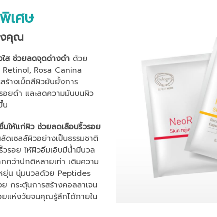
รพิเศษ
องคุณ
งใส
ช่วยลดจุดด่างดำ
ด้วย
, Retinol, Rosa Canina
ร้างเม็ดสีผิวยับยั้งการ
 ลดรอยดำ และลดความมันบนผิว
ึ้น
ชื่นให้แก่ผิว ช่วยลดเลือนริ้วรอย
ลัดเซลล์ผิวอย่างเป็นธรรมชาติ
วรอย ให้ผิวอิ่มเอิบมีน้ำมีนวล
มากกว่าปกติหลายเท่า เติมความ
ืดหยุ่น นุ่มนวลด้วย Peptides
่ช่วย กระตุ้นการสร้างคอลลาเจน
อยแห่งวัยจนคุณรู้สึกได้ภายใน