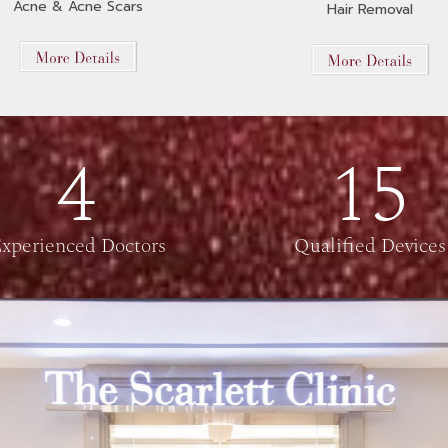
Acne & Acne Scars
Hair Removal
4
15
xperienced Doctors
Qualified Devices