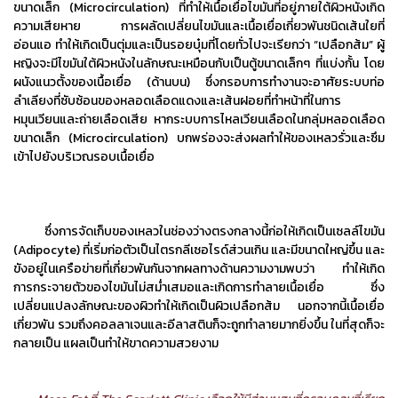
ขนาดเล็ก (Microcirculation) ที่ทำให้เนื้อเยื่อไขมันที่อยู่ภายใต้ผิวหนังเกิด
ความเสียหาย การผลัดเปลี่ยนไขมันและเนื้อเยื่อเกี่ยวพันชนิดเส้นใยที่
อ่อนแอ ทำให้เกิดเป็นตุ่มและเป็นรอยบุ๋มที่โดยทั่วไปจะเรียกว่า “เปลือกส้ม” ผู้
หญิงจะมีไขมันใต้ผิวหนังในลักษณะเหมือนกับเป็นตู้ขนาดเล็กๆ ที่แบ่งกั้น โดย
ผนังแนวตั้งของเนื้อเยื่อ (ด้านบน) ซึ่งกรอบการทำงานจะอาศัยระบบท่อ
ลำเลียงที่ซับซ้อนของหลอดเลือดแดงและเส้นฝอยที่ทำหน้าที่ในการ
หมุนเวียนและถ่ายเลือดเสีย หากระบบการไหลเวียนเลือดในกลุ่มหลอดเลือด
ขนาดเล็ก (Microcirculation) บกพร่องจะส่งผลทำให้ของเหลวรั่วและซึม
เข้าไปยังบริเวณรอบเนื้อเยื่อ
ซึ่งการจัดเก็บของเหลวในช่องว่างตรงกลางนี้ก่อให้เกิดเป็นเซลล์ไขมัน
(Adipocyte) ที่เริ่มก่อตัวเป็นไตรกลีเซอไรด์ส่วนเกิน และมีขนาดใหญ่ขึ้น และ
ขังอยู่ในเครือข่ายที่เกี่ยวพันกันจากผลทางด้านความงามพบว่า ทำให้เกิด
การกระจายตัวของไขมันไม่สม่ำเสมอและเกิดการทำลายเนื้อเยื่อ ซึ่ง
เปลี่ยนแปลงลักษณะของผิวทำให้เกิดเป็นผิวเปลือกส้ม นอกจากนี้เนื้อเยื่อ
เกี่ยวพัน รวมถึงคอลลาเจนและอีลาสตินก็จะถูกทำลายมากยิ่งขึ้น ในที่สุดก็จะ
กลายเป็น แผลเป็นทำให้ขาดความสวยงาม