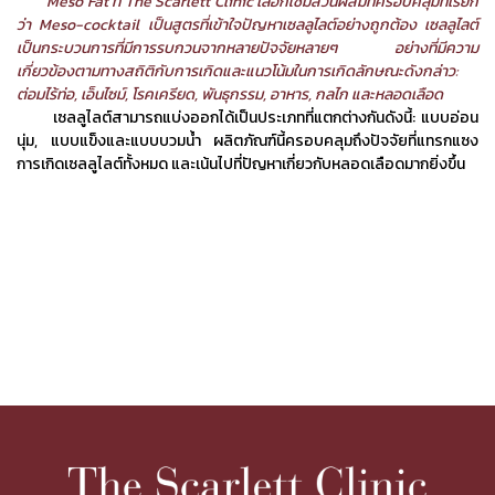
Meso Fat ที่ The Scarlett Clinic เลือกใช้มีส่วนผสมที่ครอบคลุมที่เรียก
ว่า Meso-cocktail เป็นสูตรที่เข้าใจปัญหาเซลลูไลต์อย่างถูกต้อง เซลลูไลต์
เป็นกระบวนการที่มีการรบกวนจากหลายปัจจัยหลายๆ อย่างที่มีความ
เกี่ยวข้องตามทางสถิติกับการเกิดและแนวโน้มในการเกิดลักษณะดังกล่าว:
ต่อมไร้ท่อ, เอ็นไซม์, โรคเครียด, พันธุกรรม, อาหาร, กลไก และหลอดเลือด
เซลลูไลต์สามารถแบ่งออกได้เป็นประเภทที่แตกต่างกันดังนี้: แบบอ่อน
นุ่ม, แบบแข็งและแบบบวมน้ำ ผลิตภัณฑ์นี้ครอบคลุมถึงปัจจัยที่แทรกแซง
การเกิดเซลลูไลต์ทั้งหมด และเน้นไปที่ปัญหาเกี่ยวกับหลอดเลือดมากยิ่งขึ้น