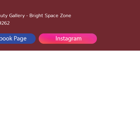
uty Gallery - Bright Space Zone
-9262