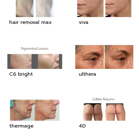
hair removal max
viva
C6 bright
ulthera
thermage
4D